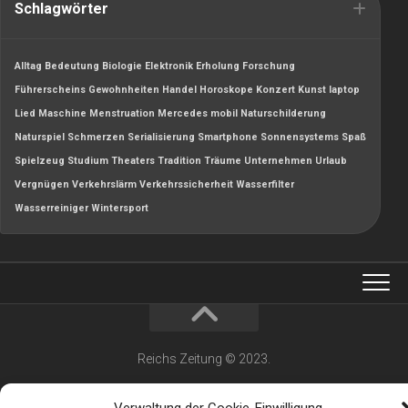
Schlagwörter
Alltag
Bedeutung
Biologie
Elektronik
Erholung
Forschung
Führerscheins
Gewohnheiten
Handel
Horoskope
Konzert
Kunst
laptop
Lied
Maschine
Menstruation
Mercedes
mobil
Naturschilderung
Naturspiel
Schmerzen
Serialisierung
Smartphone
Sonnensystems
Spaß
Spielzeug
Studium
Theaters
Tradition
Träume
Unternehmen
Urlaub
Vergnügen
Verkehrslärm
Verkehrssicherheit
Wasserfilter
Wasserreiniger
Wintersport
Reichs Zeitung © 2023.