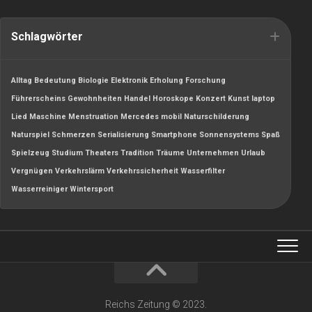
Schlagwörter
Alltag
Bedeutung
Biologie
Elektronik
Erholung
Forschung
Führerscheins
Gewohnheiten
Handel
Horoskope
Konzert
Kunst
laptop
Lied
Maschine
Menstruation
Mercedes
mobil
Naturschilderung
Naturspiel
Schmerzen
Serialisierung
Smartphone
Sonnensystems
Spaß
Spielzeug
Studium
Theaters
Tradition
Träume
Unternehmen
Urlaub
Vergnügen
Verkehrslärm
Verkehrssicherheit
Wasserfilter
Wasserreiniger
Wintersport
Reichs Zeitung © 2023.