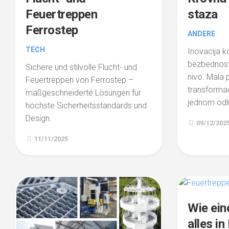
Feuertreppen
staza
Ferrostep
ANDERE
TECH
Inovacija k
bezbednost 
Sichere und stilvolle Flucht- und
nivo. Mala p
Feuertreppen von Ferrostep –
transformac
maßgeschneiderte Lösungen für
jednom od
höchste Sicherheitsstandards und
Design.
09/12/202
11/11/2025
Wie ein
alles i