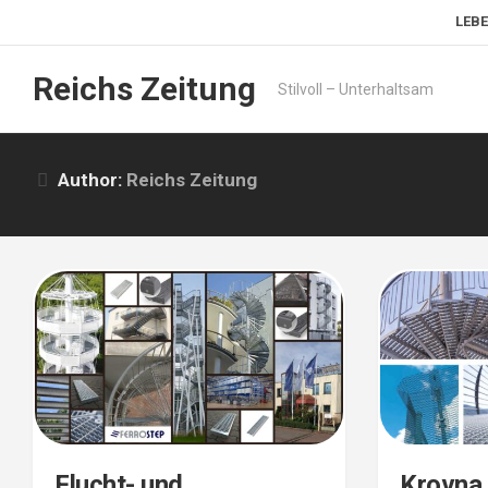
Skip
LEBE
to
content
Reichs Zeitung
Stilvoll – Unterhaltsam
Author:
Reichs Zeitung
Flucht- und
Krovna 