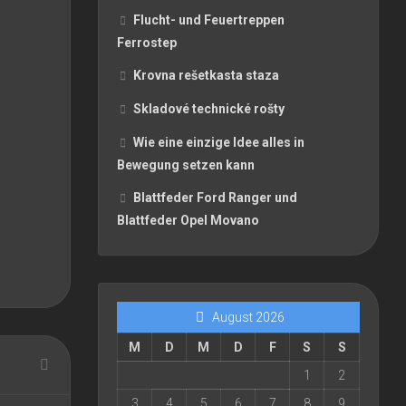
Flucht- und Feuertreppen
Ferrostep
Krovna rešetkasta staza
Skladové technické rošty
Wie eine einzige Idee alles in
Bewegung setzen kann
Blattfeder Ford Ranger und
Blattfeder Opel Movano
August 2026
M
D
M
D
F
S
S
1
2
3
4
5
6
7
8
9