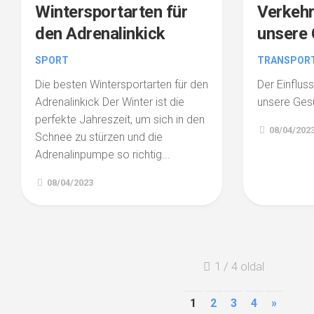
Wintersportarten für
Verkehr
den Adrenalinkick
unsere 
SPORT
TRANSPOR
Die besten Wintersportarten für den
Der Einflus
Adrenalinkick Der Winter ist die
unsere Ges
perfekte Jahreszeit, um sich in den
08/04/202
Schnee zu stürzen und die
Adrenalinpumpe so richtig...
08/04/2023
1 / 4 oldal
1
2
3
4
»