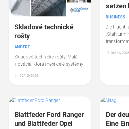
setzen 
BUSINESS
Skladové technické
Die Flucht-
„Stahlturm m
rošty
transformat
ANDERE
06/11/202
Skladové technické rošty: Malá
inovácia, ktorá mení celé systémy
09/12/2025
Blattfeder Ford Ranger
Der deu
und Blattfeder Opel
Eine Ei