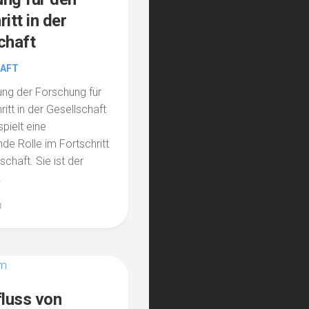
itt in der
chaft
AFT
ng der Forschung für
itt in der Gesellschaft
pielt eine
de Rolle im Fortschritt
schaft. Sie ist der
.
3
fluss von