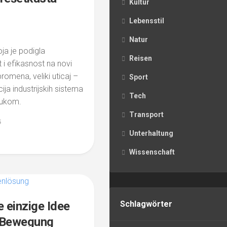
Kultur
Lebensstil
Natur
oja je podigla
Reisen
i efikasnost na novi
romena, veliki uticaj –
Sport
ija industrijskih sistema
Tech
lukom.
Transport
5
Unterhaltung
Wissenschaft
e einzige Idee
Schlagwörter
n Bewegung