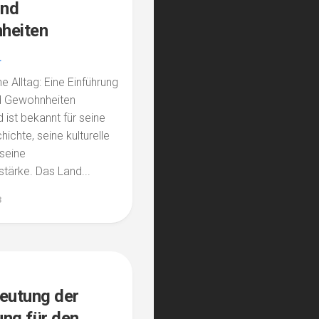
und
heiten
L
e Alltag: Eine Einführung
nd Gewohnheiten
 ist bekannt für seine
ichte, seine kulturelle
 seine
stärke. Das Land...
3
eutung der
ng für den