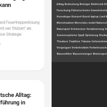
kann
Alltag
Bedeutung
Biologie
Elektronik
Er
Forschung
Führerscheins
Gewohnheit
Horoskope
Konzert
Kunst
laptop
Lied
 und Feuertreppenlösung
Menstruation
Mercedes
mobil
Natursc
it vier Stützen“ als
Naturspiel
Schmerzen
Serialisierung
S
ive Strategie
Sonnensystems
Spaß
Spielzeug
Studi
Theaters
Tradition
Träume
Unternehm
5
Vergnügen
Verkehrslärm
Verkehrssich
Wasserfilter
Wasserreiniger
Winterspor
tsche Alltag:
nführung in