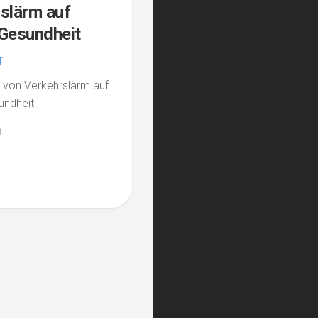
slärm auf
Gesundheit
T
s von Verkehrslärm auf
undheit
3