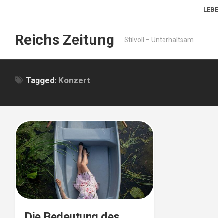
Skip
LEBE
to
content
Reichs Zeitung
Stilvoll – Unterhaltsam
Tagged:
Konzert
Die Bedeutung des