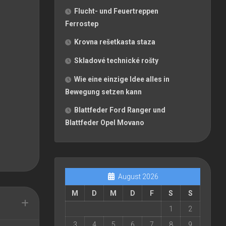
Flucht- und Feuertreppen
Ferrostep
Krovna rešetkasta staza
Skladové technické rošty
Wie eine einzige Idee alles in
Bewegung setzen kann
Blattfeder Ford Ranger und
Blattfeder Opel Movano
August 2026
M
D
M
D
F
S
S
1
2
3
4
5
6
7
8
9