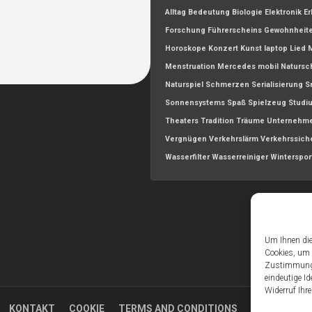
Alltag
Bedeutung
Biologie
Elektronik
Er
Forschung
Führerscheins
Gewohnheit
Horoskope
Konzert
Kunst
laptop
Lied
Menstruation
Mercedes
mobil
Natursc
Naturspiel
Schmerzen
Serialisierung
S
Sonnensystems
Spaß
Spielzeug
Studi
Theaters
Tradition
Träume
Unternehm
Vergnügen
Verkehrslärm
Verkehrssich
Wasserfilter
Wasserreiniger
Winterspor
Um Ihnen die
Cookies, um 
Zustimmung z
eindeutige Id
Widerruf Ihr
KONTAKT
COOKIE
TERMS AND CONDITIONS