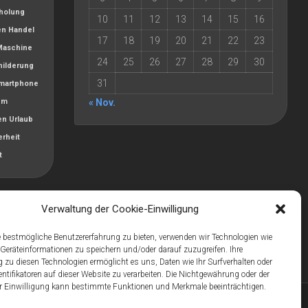
holung
10
11
12
13
14
15
16
en
Handel
17
18
19
20
21
22
23
Maschine
24
25
26
27
28
29
30
hilderung
31
martphone
um
« Nov.
en
Urlaub
erheit
t
Verwaltung der Cookie-Einwilligung
 bestmögliche Benutzererfahrung zu bieten, verwenden wir Technologien wie
Geräteinformationen zu speichern und/oder darauf zuzugreifen. Ihre
u diesen Technologien ermöglicht es uns, Daten wie Ihr Surfverhalten oder
entifikatoren auf dieser Website zu verarbeiten. Die Nichtgewährung oder der
er Einwilligung kann bestimmte Funktionen und Merkmale beeinträchtigen.