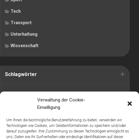
Tech
Transport
Unterhaltung
Wissenschaft
Schlagwörter
Alltag
Bedeutung
Biologie
Elektronik
Erholung
Forschung
Verwaltung der Cookie-
Führerscheins
Gewohnheiten
Handel
Horoskope
Konzert
Kunst
laptop
Einwilligung
Lied
Maschine
Menstruation
Mercedes
mobil
Naturschilderung
Naturspiel
Schmerzen
Serialisierung
Smartphone
Sonnensystems
Spaß
Um Ihnen die bestmögliche Benutzererfahrung zu bieten, verwenden wir
Technologien wie Cookies, um Geräteinformationen zu speichern und/oder
Spielzeug
Studium
Theaters
Tradition
Träume
Unternehmen
Urlaub
darauf zuzugreifen. Ihre Zustimmung zu diesen Technologien ermöglicht es
Vergnügen
Verkehrslärm
Verkehrssicherheit
Wasserfilter
uns, Daten wie Ihr Surfverhalten oder eindeutige Identifikatoren auf dieser